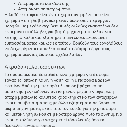
Απορρίμματα κατεδάφισης
Απομάκρυνση πετρωμάτων
Η λαβή εκσκαφέα είναι ένα ισχυρό συνημμένο που είναι 
χρήσιμο για τη λαβή αντικειμένων διαφόρων περίεργων 
μορφών με μεγάλη ακρίβεια.Αυτές οι λαβές εκσκαφέων δεν 
είναι μόνο κατάλληλες για βαριά μηχανήματα αλλά είναι 
επίσης τα καλύτερα εξαρτήματα μίνι εκσκαφέων.Είναι 
ευπροσάρμοστες και, ως εκ τούτου, βοηθούν τους εργολάβους 
να διαχειρίζονται αποτελεσματικά τα διάφορα έργα τους 
χρησιμοποιώντας διάφορα σχέδια λαβών.
Ακροδάκτυλοι εξορυκτών
Τα συσσωρευτικά δακτυλίδια είναι χρήσιμα για διάφορες 
εργασίες, όπως η λαβή, η λαβή και η μεταφορά βαρέων 
φορτίων.Από την μεταφορά υλικού σε βράχια και τη 
μετακίνηση ογκώδυνων αντικειμένων μέχρι την αφαίρεση 
απορριμμάτωνΤο καλύτερο χαρακτηριστικό των αντίχειρων 
είναι η συμβατότητά τους με άλλα εξαρτήματα σε βαριά και 
μικρά μηχανήματα, εκτός από τον κουβά για την μεταφορά 
και μετακίνηση υλικού σε μικρότερο χρόνο.Αυτό το συνημμένο 
είναι το καλύτερο για να χειριστεί τόσο λεπτές όσο και 
δύσκολες εργασίες όπως...