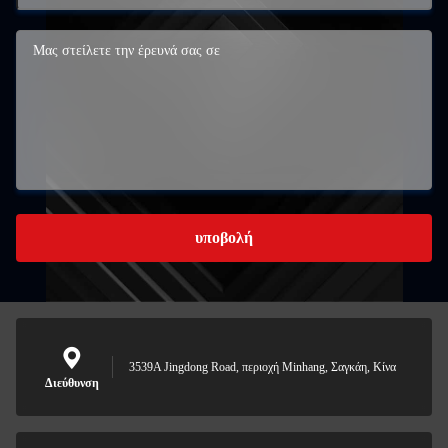
υποβολή
3539A Jingdong Road, περιοχή Minhang, Σαγκάη, Κίνα
Διεύθυνση