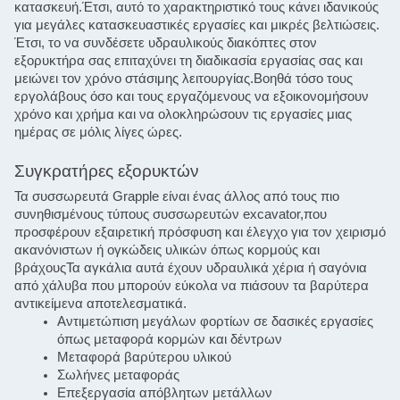
κατασκευή.Έτσι, αυτό το χαρακτηριστικό τους κάνει ιδανικούς 
για μεγάλες κατασκευαστικές εργασίες και μικρές βελτιώσεις.
Έτσι, το να συνδέσετε υδραυλικούς διακόπτες στον 
εξορυκτήρα σας επιταχύνει τη διαδικασία εργασίας σας και 
μειώνει τον χρόνο στάσιμης λειτουργίας.Βοηθά τόσο τους 
εργολάβους όσο και τους εργαζόμενους να εξοικονομήσουν 
χρόνο και χρήμα και να ολοκληρώσουν τις εργασίες μιας 
ημέρας σε μόλις λίγες ώρες.
Συγκρατήρες εξορυκτών
Τα συσσωρευτά Grapple είναι ένας άλλος από τους πιο 
συνηθισμένους τύπους συσσωρευτών excavator,που 
προσφέρουν εξαιρετική πρόσφυση και έλεγχο για τον χειρισμό 
ακανόνιστων ή ογκώδεις υλικών όπως κορμούς και 
βράχουςΤα αγκάλια αυτά έχουν υδραυλικά χέρια ή σαγόνια 
από χάλυβα που μπορούν εύκολα να πιάσουν τα βαρύτερα 
αντικείμενα αποτελεσματικά.
Αντιμετώπιση μεγάλων φορτίων σε δασικές εργασίες
όπως μεταφορά κορμών και δέντρων
Μεταφορά βαρύτερου υλικού
Σωλήνες μεταφοράς
Επεξεργασία απόβλητων μετάλλων