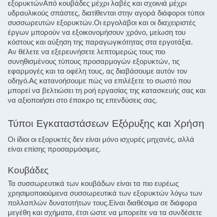
εξορυκτώνΑπό κουβάδες μέχρι λαβές και σχοινιά μέχρι 
υδραυλικούς σπάστες, διατίθενται στην αγορά διάφοροι τύποι 
συσσωρευτών εξορυκτών.Οι εργολάβοι και οι διαχειριστές 
έργων μπορούν να εξοικονομήσουν χρόνο, μείωση του 
κόστους και αύξηση της παραγωγικότητας στα εργοτάξια.
Αν θέλετε να εξερευνήσετε λεπτομερώς τους πιο 
συνηθισμένους τύπους προσαρμογών εξορυκτών, τις 
εφαρμογές και τα οφέλη τους, ας διαβάσουμε αυτόν τον 
οδηγό.Ας κατανοήσουμε πώς να επιλέξετε το σωστό που 
μπορεί να βελτιώσει τη ροή εργασίας της κατασκευής σας και 
να αξιοποιήσει στο έπακρο τις επενδύσεις σας.
Τύποι Εγκαταστάσεων Εξόρυξης και Χρήση
Οι ίδιοι οι εξορυκτές δεν είναι μόνο ισχυρές μηχανές, αλλά 
είναι επίσης προσαρμόσιμες.
Κουβάδες
Τα συσσωρευτικά των κουβάδων είναι τα πιο ευρέως 
χρησιμοποιούμενα συσσωρευτικά των εξορυκτών λόγω των 
πολλαπλών δυνατοτήτων τους.Είναι διαθέσιμα σε διάφορα 
μεγέθη και σχήματα, έτσι ώστε να μπορείτε να τα συνδέσετε 