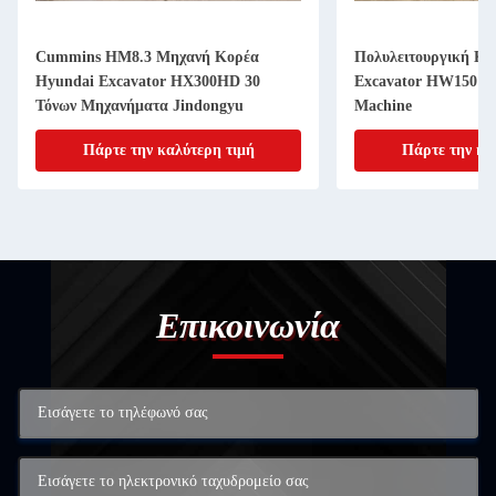
Cummins HM8.3 Μηχανή Κορέα
Πολυλειτουργική Κο
Hyundai Excavator HX300HD 30
Excavator HW150 W
Τόνων Μηχανήματα Jindongyu
Machine
Πάρτε την καλύτερη τιμή
Πάρτε την κα
Επικοινωνία