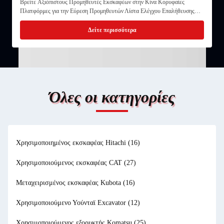
Δείτε περισσότερα
Όλες οι κατηγορίες
Χρησιμοποιημένος εκσκαφέας Hitachi
(16)
Χρησιμοποιούμενος εκσκαφέας CAT
(27)
Μεταχειρισμένος εκσκαφέας Kubota
(16)
Ερπυστριοφόρα vs. Εκσκαφείς με Τροχούς:
Πλεονεκτήματα, Μειονεκτήματα και Πώς να Επιλέξετε
Χρησιμοποιούμενο Υούνταϊ Excavator
(12)
/* Minimal inline CSS for readability in most editors */ body{font-
Χρησιμοποιούμενος εξορυκτής Komatsu
(25)
family:system-ui,-apple-system,Segoe UI,Roboto,"Helvetica