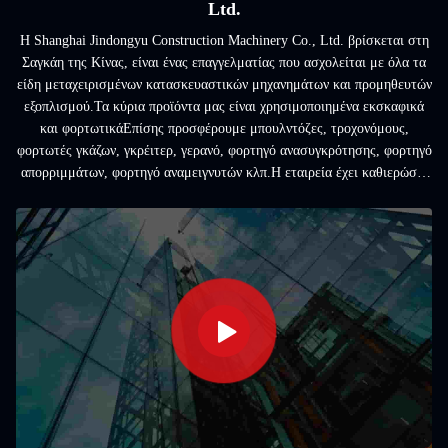
Ltd.
Η Shanghai Jindongyu Construction Machinery Co., Ltd. βρίσκεται στη
Σαγκάη της Κίνας, είναι ένας επαγγελματίας που ασχολείται με όλα τα
είδη μεταχειρισμένων κατασκευαστικών μηχανημάτων και προμηθευτών
εξοπλισμού.Τα κύρια προϊόντα μας είναι χρησιμοποιημένα εκσκαφικά
και φορτωτικάΕπίσης προσφέρουμε μπουλντόζες, τροχονόμους,
φορτωτές γκάζων, γκρέιτερ, γερανό, φορτηγό ανασυγκρότησης, φορτηγό
απορριμμάτων, φορτηγό αναμειγνυτών κλπ.Η εταιρεία έχει καθιερώσει
μακροχρόνια επιχειρηματική συνεργασία με μι...