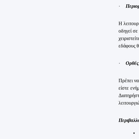
·
Περιο
Η λειτουρ
οδηγεί σε
χειριστεί
εδάφους θ
·
Ορθές 
Πρέπει να
είστε ενή
Διατηρήσ
λειτουργι
Περιβαλλ