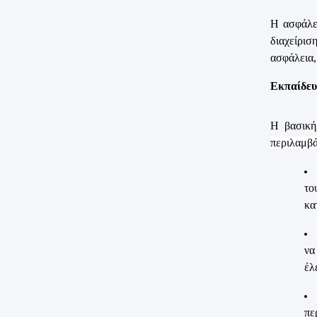
Η ασφάλει
διαχείρισ
ασφάλεια,
Εκπαίδευ
Η βασική
περιλαμβά
το
κα
να
έλ
πε