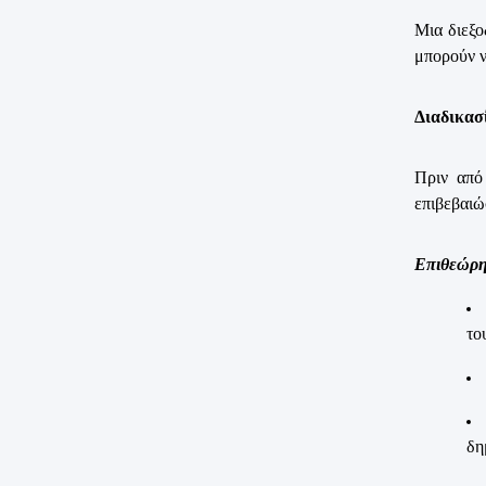
Μια διεξο
μπορούν ν
Διαδικασί
Πριν από 
επιβεβαιώ
Επιθεώρ
το
δη