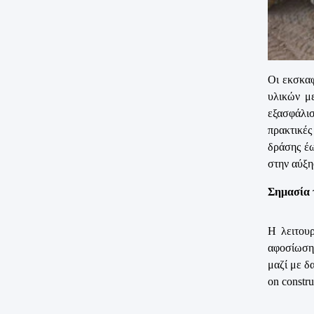
Οι εκσκαφ
υλικών μ
εξασφάλισ
πρακτικές
δράσης έω
στην αύξη
Σημασία 
Η λειτουρ
αφοσίωση
μαζί με δ
on constru