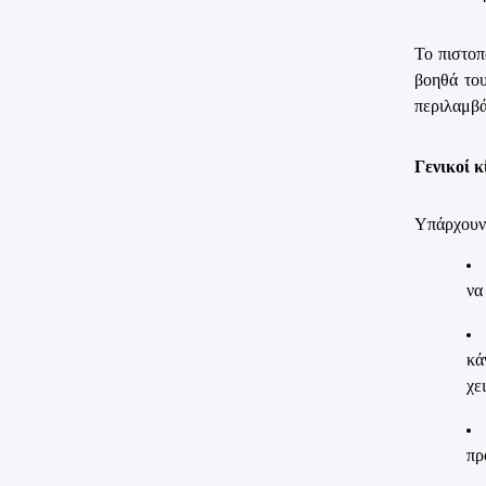
Το πιστοπ
βοηθά του
περιλαμβά
Γενικοί κ
Υπάρχουν 
να
κά
χε
πρ