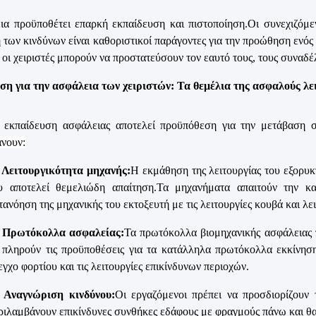
α προϋποθέτει επαρκή εκπαίδευση και πιστοποίηση.Οι συνεχιζόμεν
η των κινδύνων είναι καθοριστικοί παράγοντες για την προώθηση εν
 οι χειριστές μπορούν να προστατεύσουν τον εαυτό τους, τους συναδέ
ση για την ασφάλεια των χειριστών: Τα θεμέλια της ασφαλούς λε
 εκπαίδευση ασφάλειας αποτελεί προϋπόθεση για την μετάβαση σ
νουν:
Λειτουργικότητα μηχανής:
Η εκμάθηση της λειτουργίας του εξορυκτ
υ αποτελεί θεμελιώδη απαίτηση.Τα μηχανήματα απαιτούν την 
τανόηση της μηχανικής του εκτοξευτή με τις λειτουργίες κουβά και λε
Πρωτόκολλα ασφαλείας:
Τα πρωτόκολλα βιομηχανικής ασφάλειας π
 πληρούν τις προϋποθέσεις για τα κατάλληλα πρωτόκολλα εκκίνησης
εγχο φορτίου και τις λειτουργίες επικίνδυνων περιοχών.
Αναγνώριση κινδύνου:
Οι εργαζόμενοι πρέπει να προσδιορίζουν 
ριλαμβάνουν επικίνδυνες συνθήκες εδάφους με φραγμούς πάνω και θ