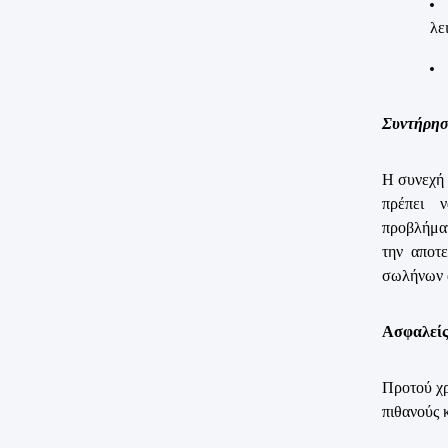
λε
Συντήρησ
Η συνεχή 
πρέπει ν
προβλήμα
την αποτ
σωλήνων α
Ασφαλείς
Προτού χρ
πιθανούς 