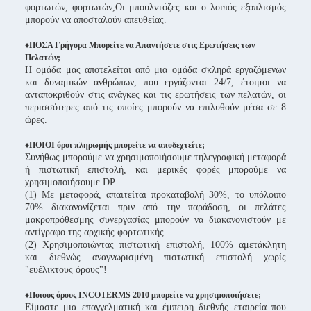
φορτωτών, φορτωτών,Οι μπουλντόζες και ο λοιπός εξοπλισμός
μπορούν να αποσταλούν απευθείας.
♦ΠΟΣΑ Γρήγορα Μπορείτε να Απαντήσετε στις Ερωτήσεις των
Πελατών;
Η ομάδα μας αποτελείται από μια ομάδα σκληρά εργαζόμενων
και δυναμικών ανθρώπων, που εργάζονται 24/7, έτοιμοι να
ανταποκριθούν στις ανάγκες και τις ερωτήσεις των πελατών, οι
περισσότερες από τις οποίες μπορούν να επιλυθούν μέσα σε 8
ώρες.
♦ΠΟΙΟΙ όροι πληρωμής μπορείτε να αποδεχτείτε;
Συνήθως μπορούμε να χρησιμοποιήσουμε τηλεγραφική μεταφορά
ή πιστωτική επιστολή, και μερικές φορές μπορούμε να
χρησιμοποιήσουμε DP.
(1) Με μεταφορά, απαιτείται προκαταβολή 30%, το υπόλοιπο
70% διακανονίζεται πριν από την παράδοση, οι πελάτες
μακροπρόθεσμης συνεργασίας μπορούν να διακανονιστούν με
αντίγραφο της αρχικής φορτωτικής.
(2) Χρησιμοποιώντας πιστωτική επιστολή, 100% αμετάκλητη
και διεθνώς αναγνωρισμένη πιστωτική επιστολή χωρίς
"ευέλικτους όρους"!
♦Ποιους όρους INCOTERMS 2010 μπορείτε να χρησιμοποιήσετε;
Είμαστε μια επαγγελματική και έμπειρη διεθνής εταιρεία που