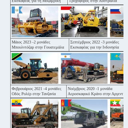
Εκσκαφέας για τη Μοζαμβίκη
Τροχοφόρος στην Αυστραλία
Ε
Μάιος 2023 -2 μονάδες
Σεπτέμβριος 2022 -3 μονάδες
Ι
Μπουλντόζαρ στην Γουατεμάλα
Εκσκαφέας για την Ινδονησία
Ε
Φεβρουάριος 2021 -4 μονάδες
Νοέμβριος 2020 -1 μονάδα
Οδός Ρολέρ στην Τανζανία
Αεροσκαφικό Κράνο στην Αργεντινή