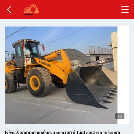
4
/5
Κίνα Χρησιμοποιούμενη φορτιστή LiuGong για πώληση