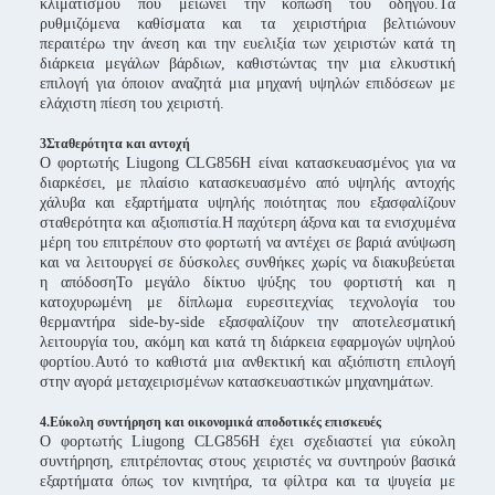
κλιματισμού που μειώνει την κόπωση του οδηγού.Τα
ρυθμιζόμενα καθίσματα και τα χειριστήρια βελτιώνουν
περαιτέρω την άνεση και την ευελιξία των χειριστών κατά τη
διάρκεια μεγάλων βάρδιων, καθιστώντας την μια ελκυστική
επιλογή για όποιον αναζητά μια μηχανή υψηλών επιδόσεων με
ελάχιστη πίεση του χειριστή.
3Σταθερότητα και αντοχή
Ο φορτωτής Liugong CLG856H είναι κατασκευασμένος για να
διαρκέσει, με πλαίσιο κατασκευασμένο από υψηλής αντοχής
χάλυβα και εξαρτήματα υψηλής ποιότητας που εξασφαλίζουν
σταθερότητα και αξιοπιστία.Η παχύτερη άξονα και τα ενισχυμένα
μέρη του επιτρέπουν στο φορτωτή να αντέχει σε βαριά ανύψωση
και να λειτουργεί σε δύσκολες συνθήκες χωρίς να διακυβεύεται
η απόδοσηΤο μεγάλο δίκτυο ψύξης του φορτιστή και η
κατοχυρωμένη με δίπλωμα ευρεσιτεχνίας τεχνολογία του
θερμαντήρα side-by-side εξασφαλίζουν την αποτελεσματική
λειτουργία του, ακόμη και κατά τη διάρκεια εφαρμογών υψηλού
φορτίου.Αυτό το καθιστά μια ανθεκτική και αξιόπιστη επιλογή
στην αγορά μεταχειρισμένων κατασκευαστικών μηχανημάτων.
4.Εύκολη συντήρηση και οικονομικά αποδοτικές επισκευές
Ο φορτωτής Liugong CLG856H έχει σχεδιαστεί για εύκολη
συντήρηση, επιτρέποντας στους χειριστές να συντηρούν βασικά
εξαρτήματα όπως τον κινητήρα, τα φίλτρα και τα ψυγεία με