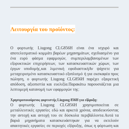
Λειτουργία του προϊόντος:
Ο φορτωτής Liugong CLG856H είναι ένα ισχυρό και
αποτελεσματικό κομμάτι βαρέων μηχανημάτων, σχεδιασμένο για
ένα ευρύ φάσμα εφαρμογών, συμπεριλαμβανομένων των
εξορυκτικών επιχειρήσεων, των κατασκευαστικών χώρων, των
έργων υποδομής,και λιμενική εφοδιαστικήΑν ψάχνετε για
μεταχειρισμένο κατασκευαστικό εξοπλισμό ή για εκσκαφέα προς
πώληση, ο φορτωτής Liugong CLG856H παρέχει εξαιρετική
απόδοση, αξιοπιστία και ευελιξία.Παρακάτω παρουσιάζεται μια
λεπτομερή κατανομή των εφαρμογών της:
Χρησιμοποιούμενος φορτιστής Liugong 856H για εξόρυξη:
Ο φορτωτής Liugong CLG856H χρησιμοποιείται σε
μεταλλευτικές εργασίες εδώ και αρκετά χρόνια, αποδεικνύοντας
την αντοχή και αντοχή του σε δύσκολα περιβάλλοντα.Αυτά τα
βαριά μηχανήματα κατασκευάστηκαν για να εκτελούν
απαιτητικές εργασίες σε περιοχές εξόρυξης, όπως η φόρτωση και