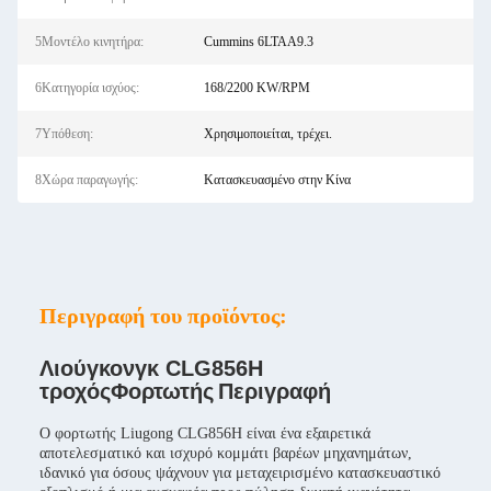
5Μοντέλο κινητήρα:
Cummins 6LTAA9.3
6Κατηγορία ισχύος:
168/2200 KW/RPM
7Υπόθεση:
Χρησιμοποιείται, τρέχει.
8Χώρα παραγωγής:
Κατασκευασμένο στην Κίνα
Περιγραφή του προϊόντος:
Λιούγκονγκ CLG856H
τροχός
Φορτωτής
Περιγραφή
Ο φορτωτής Liugong CLG856H είναι ένα εξαιρετικά
αποτελεσματικό και ισχυρό κομμάτι βαρέων μηχανημάτων,
ιδανικό για όσους ψάχνουν για μεταχειρισμένο κατασκευαστικό