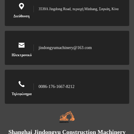
3539A Jingdong Road, περιοχή Minhang, Σαγκάη, Κίνα
Διεύθυνση
jindongyumachinery@163.com
Ηλεκτρονικό
0086-176-1667-8212
Τηλεφώνημα
Shanghai Jindongyu Construction Machinery