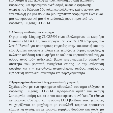
εξοπλισμό ή μια εκσκαφέα προς πώληση.δυνατή ικανότητα
φόρτωσης, και προηγμένο σχεδιασμό, αυτός ο φορτωτής
υπερέχει σε διάφορα δύσκολα περιβάλλοντα, καθιστώντας τον
την επιλογή για μια ποικιλία βιομηχανικών εφαρμογών.Εδώ είναι
μια πιο προσεκτική ματιά στα βασικά χαρακτηριστικά του
φορτιστή Liugong CLG856H:
1.Αδύναμη απόδοση του κινητήρα
Ο φορτιστής Liugong CLG856H είναι εξοπλισμένος με κινητήρα
Cummins 6LTAA9.3, που παράγει 168 kW σε 2200 στροφές ανά
λεπτό.Ιδανικό για απαιτητικές εργασίες στην κατασκευή και την
εξόρυξηΕίτε φορτώνετε υλικά είτε χειρίζεστε βαριές εργασίες, η
ανώτερη απόδοση του κινητήρα το καθιστά κορυφαία επιλογή για
όσους αναζητούν ανθεκτικά βαριά μηχανήματα.Το υδραυλικό
σύστημα του φορτωτή ενισχύεται επίσης με την ανίχνευση
φορτίου και την τεχνολογία αντιστοίχισης ισχύος, παρέχοντας
εξαιρετική αποτελεσματικότητα και παραγωγικότητα.
2Προχωρημένο υδραυλικό έλεγχο και άνεση χειριστή
Σχεδιασμένο με ένα προηγμένο υδραυλικό σύστημα ελέγχου, ο
φορτωτής Liugong CLG856H εξασφαλίζει ομαλή και ακριβή
λειτουργία, ακόμη και στις πιο απαιτητικές συνθήκες.Το έξυπνο
λειτουργικό σύστημα και η οθόνη LCD βοηθούν τους χειριστές
να χειρίζονται το μηχάνημα με ευκολίαΗ καμπίνα προσφέρει
εξαιρετική άνεση, με λειτουργία χαμηλού θορύβου και σύστημα