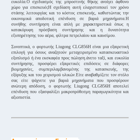
ευκολία.Ο σχεδιασμός της μπροστινής θήκης ανοίγει άφθονο
χώρο για επισκευέςΗ σχεδίαση αυτή ελαχιστοποιεί τον χρόνο
στάσης λειτουργίας και το κόστος επισκευής, καθιστώντας την
οικονομικά αποδοτική επένδυση σε βαριά μηχανήματα.Η
συνήθης συντήρηση είναι απλή με χαρακτηριστικά όπως η
κατακόρυφη πρόσβαση συντήρησης και η δυνατότητα
εξυπηρέτησης του αέρα, φίλτρα πετρελαίου και καυσίμου.
Συνοπτικά, ο φορτωτής Liugong CLG856H είναι μια εξαιρετική
επιλογή για όσους αναζητούν μεταχειρισμένο κατασκευαστικό
εξοπλισμό ή ένα εκσκαφέα προς πώληση.άνετο ταξί, και ευκολία
συντήρησης, προσφέρει εξαιρετικές επιδόσεις σε διάφορες
βιομηχανίες, συμπεριλαμβανομένης της κατασκευής, της
εξόρυξης και του χειρισμού υλικών.Είτε αναβαθμίζετε τον στόλο
σας είτε ψάχνετε για βαριά μηχανήματα που προσφέρουν
ανώτερη απόδοση, ο φορτωτής Liugong CLG856H αποτελεί
επένδυση που εξασφαλίζει μακροπρόθεσμη παραγωγικότητα και
αξιοπιστία.