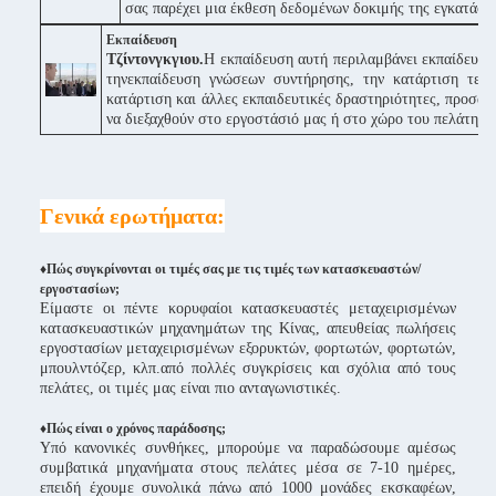
σας παρέχει μια έκθεση δεδομένων δοκιμής της εγκατάστα
Εκπαίδευση
Τζίντονγκγιου.
Η εκπαίδευση αυτή περιλαμβάνει εκπαίδευση 
τηνεκπαίδευση γνώσεων συντήρησης, την κατάρτιση τεχν
κατάρτιση και άλλες εκπαιδευτικές δραστηριότητες, προσα
να διεξαχθούν στο εργοστάσιό μας ή στο χώρο του πελάτη.
Γενικά ερωτήματα:
♦Πώς συγκρίνονται οι τιμές σας με τις τιμές των κατασκευαστών/
εργοστασίων;
Είμαστε οι πέντε κορυφαίοι κατασκευαστές μεταχειρισμένων
κατασκευαστικών μηχανημάτων της Κίνας, απευθείας πωλήσεις
εργοστασίων μεταχειρισμένων εξορυκτών, φορτωτών, φορτωτών,
μπουλντόζερ, κλπ.από πολλές συγκρίσεις και σχόλια από τους
πελάτες, οι τιμές μας είναι πιο ανταγωνιστικές.
♦
Πώς είναι ο χρόνος παράδοσης;
Υπό κανονικές συνθήκες, μπορούμε να παραδώσουμε αμέσως
συμβατικά μηχανήματα στους πελάτες μέσα σε 7-10 ημέρες,
επειδή έχουμε συνολικά πάνω από 1000 μονάδες εκσκαφέων,