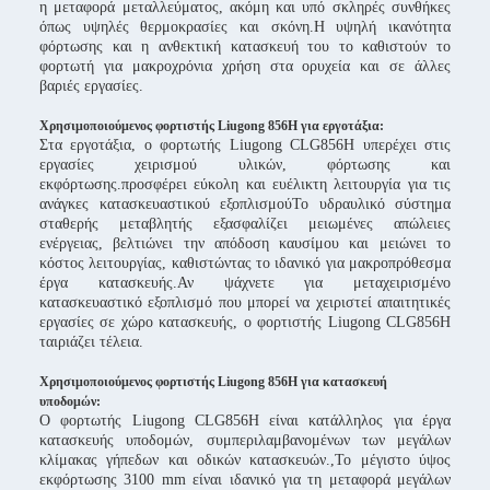
η μεταφορά μεταλλεύματος, ακόμη και υπό σκληρές συνθήκες
όπως υψηλές θερμοκρασίες και σκόνη.Η υψηλή ικανότητα
φόρτωσης και η ανθεκτική κατασκευή του το καθιστούν το
φορτωτή για μακροχρόνια χρήση στα ορυχεία και σε άλλες
βαριές εργασίες.
Χρησιμοποιούμενος φορτιστής Liugong 856H για εργοτάξια:
Στα εργοτάξια, ο φορτωτής Liugong CLG856H υπερέχει στις
εργασίες χειρισμού υλικών, φόρτωσης και
εκφόρτωσης.προσφέρει εύκολη και ευέλικτη λειτουργία για τις
ανάγκες κατασκευαστικού εξοπλισμούΤο υδραυλικό σύστημα
σταθερής μεταβλητής εξασφαλίζει μειωμένες απώλειες
ενέργειας, βελτιώνει την απόδοση καυσίμου και μειώνει το
κόστος λειτουργίας, καθιστώντας το ιδανικό για μακροπρόθεσμα
έργα κατασκευής.Αν ψάχνετε για μεταχειρισμένο
κατασκευαστικό εξοπλισμό που μπορεί να χειριστεί απαιτητικές
εργασίες σε χώρο κατασκευής, ο φορτιστής Liugong CLG856H
ταιριάζει τέλεια.
Χρησιμοποιούμενος φορτιστής Liugong 856H για κατασκευή
υποδομών
:
Ο φορτωτής Liugong CLG856H είναι κατάλληλος για έργα
κατασκευής υποδομών, συμπεριλαμβανομένων των μεγάλων
κλίμακας γήπεδων και οδικών κατασκευών.,Το μέγιστο ύψος
εκφόρτωσης 3100 mm είναι ιδανικό για τη μεταφορά μεγάλων