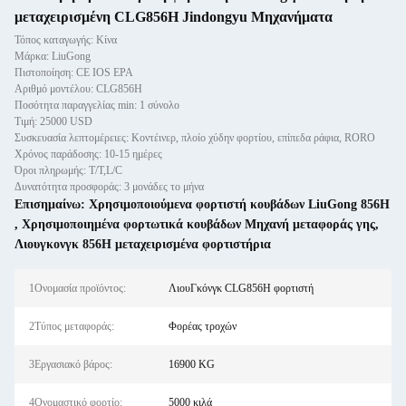
μεταχειρισμένη CLG856H Jindongyu Μηχανήματα
Τόπος καταγωγής: Κίνα
Μάρκα: LiuGong
Πιστοποίηση: CE IOS EPA
Αριθμό μοντέλου: CLG856H
Ποσότητα παραγγελίας min: 1 σύνολο
Τιμή: 25000 USD
Συσκευασία λεπτομέρειες: Κοντέινερ, πλοίο χύδην φορτίου, επίπεδα ράφια, RORO
Χρόνος παράδοσης: 10-15 ημέρες
Όροι πληρωμής: T/T,L/C
Δυνατότητα προσφοράς: 3 μονάδες το μήνα
Επισημαίνω:
Χρησιμοποιούμενα φορτιστή κουβάδων LiuGong 856H
,
Χρησιμοποιημένα φορτωτικά κουβάδων Μηχανή μεταφοράς γης
,
Λιουγκονγκ 856H μεταχειρισμένα φορτιστήρια
1Ονομασία προϊόντος:
ΛιουΓκόνγκ CLG856H φορτιστή
2Τύπος μεταφοράς:
Φορέας τροχών
3Εργασιακό βάρος:
16900 KG
4Ονομαστικό φορτίο:
5000 κιλά