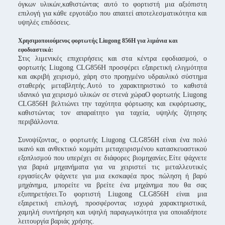
όγκων υλικών,καθιστώντας αυτό το φορτιστή μια αξιόπιστη
επιλογή για κάθε εργοτάξιο που απαιτεί αποτελεσματικότητα και
υψηλές επιδόσεις.
Χρησιμοποιούμενος φορτωτής Liugong 856H για λιμάνια και
εφοδιαστικά
:
Στις λιμενικές επιχειρήσεις και στα κέντρα εφοδιασμού, ο
φορτωτής Liugong CLG856H προσφέρει εξαιρετική ελιγμότητα
και ακριβή χειρισμό, χάρη στο προηγμένο υδραυλικό σύστημα
σταθερής μεταβλητής.Αυτό το χαρακτηριστικό το καθιστά
ιδανικό για χειρισμό υλικών σε στενά χώραΟ φορτωτής Liugong
CLG856H βελτιώνει την ταχύτητα φόρτωσης και εκφόρτωσης,
καθιστώντας τον απαραίτητο για ταχεία, υψηλής ζήτησης
περιβάλλοντα.
Συνοψίζοντας, ο φορτωτής Liugong CLG856H είναι ένα πολύ
ικανό και ανθεκτικό κομμάτι μεταχειρισμένου κατασκευαστικού
εξοπλισμού που υπερέχει σε διάφορες βιομηχανίες.Είτε ψάχνετε
για βαριά μηχανήματα για να χειριστεί τις μεταλλευτικές
εργασίεςΑν ψάχνετε για μια εκσκαφέα προς πώληση ή βαρύ
μηχάνημα, μπορείτε να βρείτε ένα μηχάνημα που θα σας
εξυπηρετήσει.Το φορτιστή Liugong CLG856H είναι μια
εξαιρετική επιλογή, προσφέροντας ισχυρά χαρακτηριστικά,
χαμηλή συντήρηση και υψηλή παραγωγικότητα για οποιαδήποτε
λειτουργία βαριάς χρήσης.