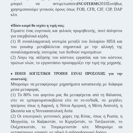
μπορεί να αντιμετωπίσει
2010Συνήθως
INCOTERMS
χρησιμοποιούμε γενικούς όρους όπως FOB, CFR, CIF, CIP, DAP
κλπ.
♦Πόσο καιρό θα ισχύει η τιμή σας;
Είμαστε ένας ευγενικός και φιλικός προμηθευτής, ποτέ άπληστοι
για υπερβολικά κέρδη.
(1) Η συναλλαγματική ισοτιμία μεταξύ του δολαρίου ΗΠΑ και
του γιουάνμ μεταβάλλεται σημαντικά με την αλλαγή της
συναλλαγματικής ισοτιμίας των διεθνών νομισμάτων.
(2) Λόγω της αύξησης του κόστους εργασίας και του κόστους
πρώτων υλών, το εργοστάσιο προσαρμόζει την τιμή της μηχανής.
♦ΠΟΙΟΙ ΛΟΓΙΣΤΙΚΟΙ ΤΡΟΠΟΙ ΕΙΝΑΙ ΠΡΟΣΟΧΗΣ για την
αποστολή;
Μπορούμε να μεταφέρουμε μηχανήματα κατασκευής με διάφορα
μέσα μεταφοράς.
(1) Το 80% του φορτίου μας θα μεταφέρεται από τη θάλασσα,
είτε σε εμπορευματοκιβώτια είτε σε ro-ro/bulk, σε μεγάλες
ηπείρους όπως η Αφρική, η Νότια Αμερική, η Μέση Ανατολή, η
Ωκεανία και η Νοτιοανατολική Ασία
(2) Οι εσωτερικές γειτονικές χώρες της Κίνας, όπως η Ρωσία, η
Μογγολία, το Καζακστάν, το Κιργιζιστάν, το Τατζικιστάν, το
Ουζμπεκιστάν, το Τουρκμενιστάν κλπ. Μπορούμε να
μεταφέρουμε μηχανές με οδικό ή σιδηροδρομικό δρόμο.