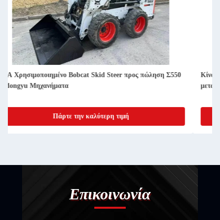
Κίνα Χρησιμοποιούμενη φορτιστή τροχών SDLG προς πώληση
μεταχειρισμένη LG956L Μηχανήματα Jindongyu
Πάρτε την καλύτερη τιμή
Επικοινωνία