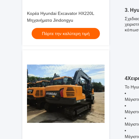
3. Hy
Κορέα Hyundai Excavator HX220L
Σχεδια
Μηχανήματα Jindongyu
χειρισ
κόπωση
Πάρτε την καλύτερη τιμή
4Χειρ
Το Hyu
Μέγιστ
Μέγιστ
Μέγιστ
Μέγιστ