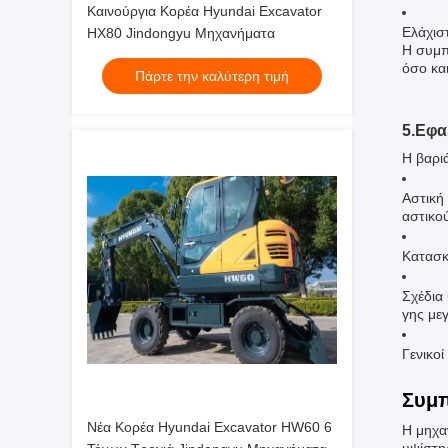
Καινούργια Κορέα Hyundai Excavator
Ελάχισ
HX80 Jindongyu Μηχανήματα
Η συμπ
όσο και
Πάρτε την καλύτερη τιμή
5.Εφα
Η βαριά
Αστική
αστικο
Κατασκ
Σχέδια
γης με
Γενικο
Συμ
Νέα Κορέα Hyundai Excavator HW60 6
Η μηχα