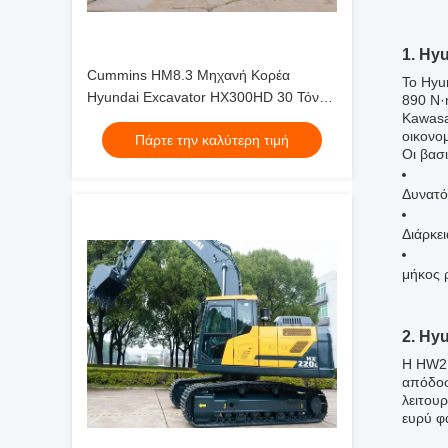
1. Hy
Cummins HM8.3 Μηχανή Κορέα
Το Hyu
Hyundai Excavator HX300HD 30 Τόνων
890 N·
Kawasa
Μηχανήματα Jindongyu
οικονομ
Πάρτε την καλύτερη τιμή
Οι βασ
Δυνατό
Διάρκε
μήκος 
2. Hy
Η HW21
απόδοσ
λειτουρ
ευρύ φ