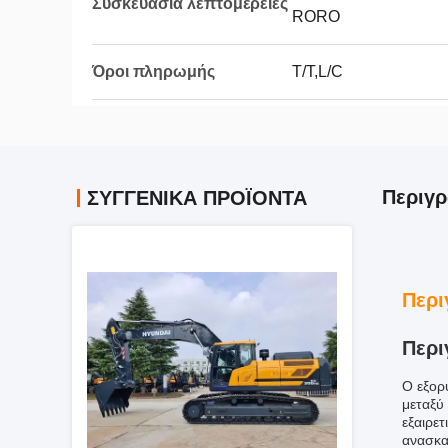
Συσκευασία λεπτομέρειες
RORO
Όροι πληρωμής
T/T,L/C
Περιγρ
ΣΥΓΓΕΝΙΚΆ ΠΡΟΪΌΝΤΑ
Περι
Περι
Ο εξορ
μεταξύ
εξαιρε
ανασκα