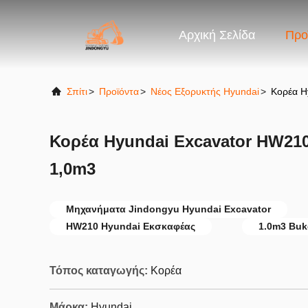
Αρχική Σελίδα
Προ
Σπίτι
>
Προϊόντα
>
Νέος Εξορυκτής Hyundai
>
Κορέα H
Κορέα Hyundai Excavator HW210
1,0m3
Μηχανήματα Jindongyu Hyundai Excavator
HW210 Hyundai Εκσκαφέας
1.0m3 Buk
Τόπος καταγωγής:
Κορέα
Μάρκα:
Hyundai