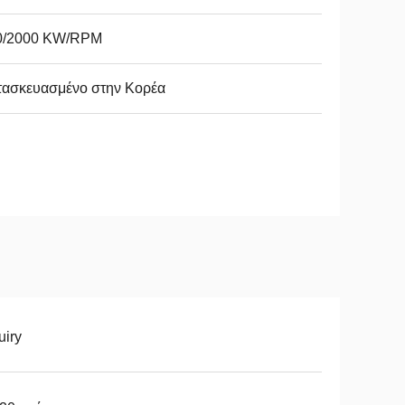
0/2000 KW/RPM
τασκευασμένο στην Κορέα
uiry