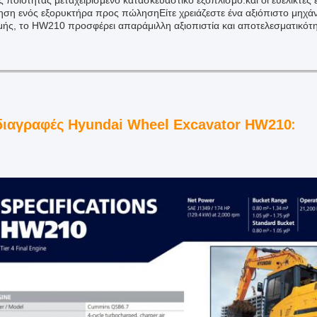
ς ποιότητας μεταχειρισμένο κατασκευαστικό εξοπλισμό.και οι ευέλικτες
ηση ενός εξορυκτήρα προς πώλησηΕίτε χρειάζεστε ένα αξιόπιστο μηχάνη
ής, το HW210 προσφέρει απαράμιλλη αξιοπιστία και αποτελεσματικότη
:
ιαγραφές Hyundai Wheel Excavator HW210