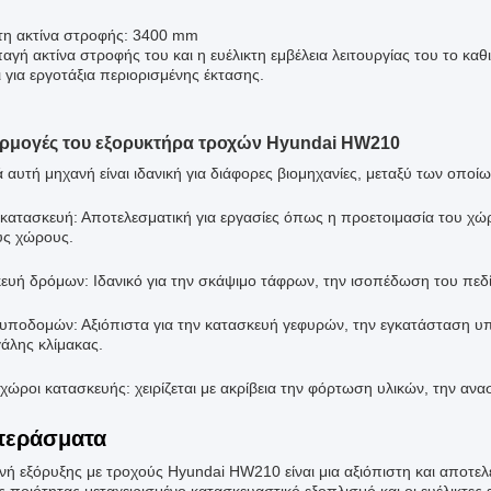
τη ακτίνα στροφής: 3400 mm
αγή ακτίνα στροφής του και η ευέλικτη εμβέλεια λειτουργίας του το κα
 για εργοτάξια περιορισμένης έκτασης.
ρμογές του εξορυκτήρα τροχών Hyundai HW210
 αυτή μηχανή είναι ιδανική για διάφορες βιομηχανίες, μεταξύ των οποίω
 κατασκευή: Αποτελεσματική για εργασίες όπως η προετοιμασία του χώρ
ύς χώρους.
ευή δρόμων: Ιδανικό για την σκάψιμο τάφρων, την ισοπέδωση του πεδί
 υποδομών: Αξιόπιστα για την κατασκευή γεφυρών, την εγκατάσταση υπ
γάλης κλίμακας.
ί χώροι κατασκευής: χειρίζεται με ακρίβεια την φόρτωση υλικών, την αν
περάσματα
νή εξόρυξης με τροχούς Hyundai HW210 είναι μια αξιόπιστη και αποτε