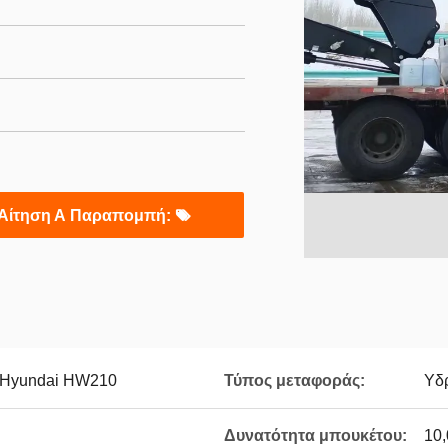
Αίτηση Α Παραπομπή:
ς Hyundai HW210
Τύπος μεταφοράς:
Υδ
Δυνατότητα μπουκέτου:
10