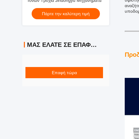
υψίστη
Τόνων Τροχιά Jindongyu Μηχανήματα
αναζήτ
υποδομ
Πάρτε την καλύτερη τιμή
ΜΑΣ ΕΛΆΤΕ ΣΕ ΕΠΑΦΉ ΜΕ
Προδ
Επαφή τώρα