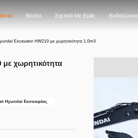
ϊόντα
Βίντεο
Σχετικά Με Εμάς
Εκδηλώσει
yundai Excavator HW210 με χωρητικότητα 1,0m3
 με χωρητικότητα
et Hyundai Εκσκαφέας