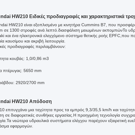
undai HW210 Ειδικές προδιαγραφές και χαρακτηριστικά τρο
ndai HW210 είναι εξοπλισμένο με κινητήρα Cummins B7, που προσφέρε
m σε 1300 στροφές ανά λεπτό.διασφάλιση μειωμένων εκπομπώνΤο υδρα
ki και ένα ηλεκτρονικά ελεγχόμενο σύστημα θετικής ροής EPFC,που παρ
ία καυσίμου και ακριβή λειτουργία.
ικές προδιαγραφές περιλαμβάνουν:
τητα κουβάς: 1,0/0,86 m3
ια πτέρυγας: 5650 mm
ράβδου: 2920/2700 mm
undai HW210 Απόδοση
0 επιτυγχάνει μια ταχύτητα προς τα εμπρός 9,3/35,5 km/h και ταχύτη
η σε διαφορετικές συνθήκες εργασίας.Η προηγμένη τεχνολογία συγχρον
γία.Τα νεώτερα υδραυλικά συστήματα ελέγχου παρέχουν εξαιρετική ευελι
άσμα εφαρμογών.