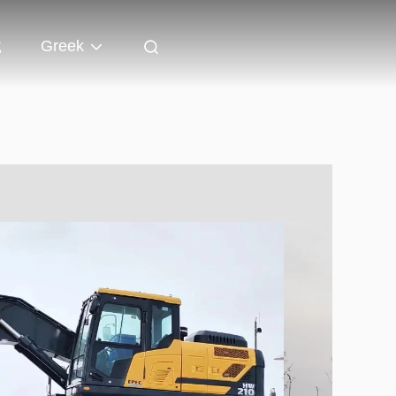
ς
Greek