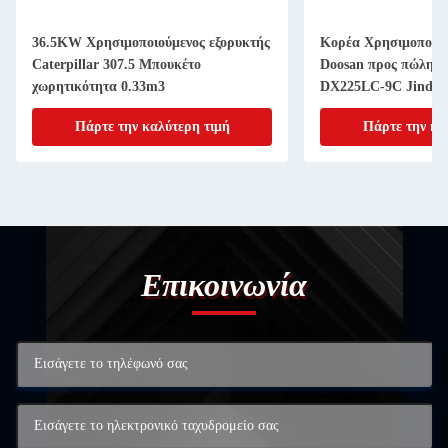
36.5KW Χρησιμοποιούμενος εξορυκτής
Κορέα Χρησιμοποιο
Caterpillar 307.5 Μπουκέτο
Doosan προς πώληση
χωρητικότητα 0.33m3
DX225LC-9C Jindon
Πάρτε την καλύτερη τιμή
Πάρτε την κα
Επικοινωνία