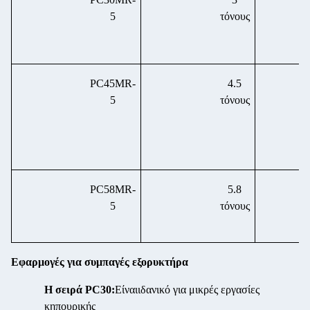
5
τόνους
PC45MR-
4.5
5
τόνους
PC58MR-
5.8
5
τόνους
Εφαρμογές για συμπαγές εξορυκτήρα
Η σειρά PC30:
Είναι
ιδανικό για μικρές εργασίες
κηπουρικής