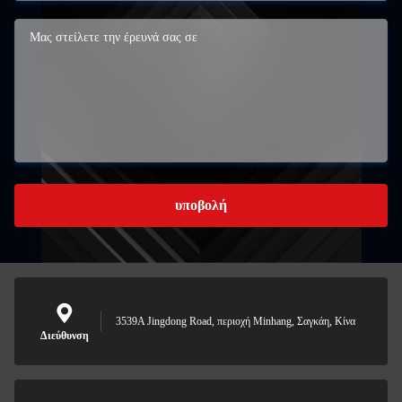
υποβολή
3539A Jingdong Road, περιοχή Minhang, Σαγκάη, Κίνα
Διεύθυνση