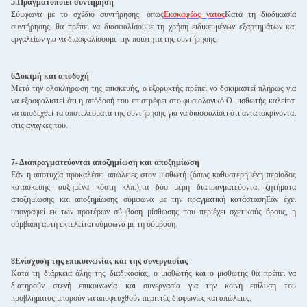
5.Πραγματοποιεί συντήρηση
Σύμφωνα με το σχέδιο συντήρησης, όπως
Εκσκαφέας γάτας
Κατά τη διαδικασία
συντήρησης, θα πρέπει να διασφαλίσουμε τη χρήση ειδικευμένων εξαρτημάτων και
εργαλείων για να διασφαλίσουμε την ποιότητα της συντήρησης.
6Δοκιμή και αποδοχή
Μετά την ολοκλήρωση της επισκευής, ο εξορυκτής πρέπει να δοκιμαστεί πλήρως για
να εξασφαλιστεί ότι η απόδοσή του επιστρέφει στο φυσιολογικό.Ο μισθωτής καλείται
να αποδεχθεί τα αποτελέσματα της συντήρησης για να διασφαλίσει ότι ανταποκρίνονται
στις ανάγκες του.
7- Διαπραγματεύονται αποζημίωση και αποζημίωση
Εάν η αποτυχία προκαλέσει απώλειες στον μισθωτή (όπως καθυστερημένη περίοδος
κατασκευής, αυξημένα κόστη κλπ.),τα δύο μέρη διαπραγματεύονται ζητήματα
αποζημίωσης και αποζημίωσης σύμφωνα με την πραγματική κατάστασηΕάν έχει
υπογραφεί εκ των προτέρων σύμβαση μίσθωσης που περιέχει σχετικούς όρους, η
σύμβαση αυτή εκτελείται σύμφωνα με τη σύμβαση.
8Ενίσχυση της επικοινωνίας και της συνεργασίας
Κατά τη διάρκεια όλης της διαδικασίας, ο μισθωτής και ο μισθωτής θα πρέπει να
διατηρούν στενή επικοινωνία και συνεργασία για την κοινή επίλυση του
προβλήματος.μπορούν να αποφευχθούν περιττές διαφωνίες και απώλειες.