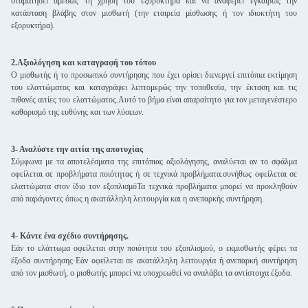
σταματήσει αμέσως τη χρήση του εξορυκτήρα και να αναφέρει εγκαίρως την
κατάσταση βλάβης στον μισθωτή (την εταιρεία μίσθωσης ή τον ιδιοκτήτη του
εξορυκτήρα).
2.Αξιολόγηση και καταγραφή του τόπου
Ο μισθωτής ή το προσωπικό συντήρησης που έχει ορίσει διενεργεί επιτόπια εκτίμηση
του ελαττώματος και καταγράφει λεπτομερώς την τοποθεσία, την έκταση και τις
πιθανές αιτίες του ελαττώματος.Αυτό το βήμα είναι απαραίτητο για τον μεταγενέστερο
καθορισμό της ευθύνης και των λύσεων.
3- Αναλύστε την αιτία της αποτυχίας
Σύμφωνα με τα αποτελέσματα της επιτόπιας αξιολόγησης, αναλύεται αν το σφάλμα
οφείλεται σε προβλήματα ποιότητας ή σε τεχνικά προβλήματα.συνήθως οφείλεται σε
ελαττώματα στον ίδιο τον εξοπλισμόΤα τεχνικά προβλήματα μπορεί να προκληθούν
από παράγοντες όπως η ακατάλληλη λειτουργία και η ανεπαρκής συντήρηση.
4- Κάντε ένα σχέδιο συντήρησης.
Εάν το ελάττωμα οφείλεται στην ποιότητα του εξοπλισμού, ο εκμισθωτής φέρει τα
έξοδα συντήρησης·Εάν οφείλεται σε ακατάλληλη λειτουργία ή ανεπαρκή συντήρηση
από τον μισθωτή, ο μισθωτής μπορεί να υποχρεωθεί να αναλάβει τα αντίστοιχα έξοδα.