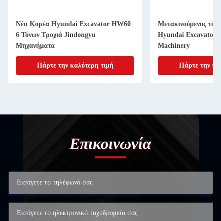
Νέα Κορέα Hyundai Excavator HW60
Μετακινούμενος τύπ
6 Τόνων Τροχιά Jindongyu
Hyundai Excavator 
Μηχανήματα
Machinery
Πάρτε την καλύτερη τιμή
Πάρτε την κα
Επικοινωνία