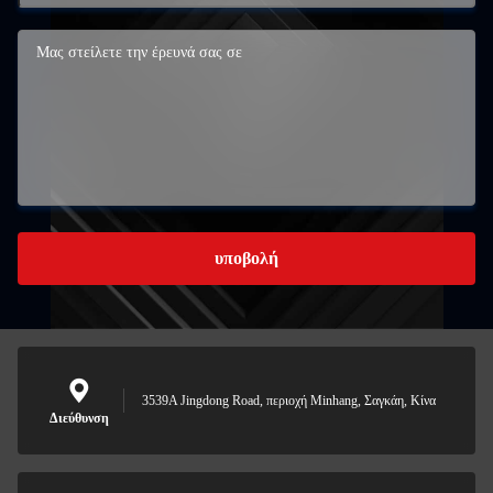
υποβολή
3539A Jingdong Road, περιοχή Minhang, Σαγκάη, Κίνα
Διεύθυνση