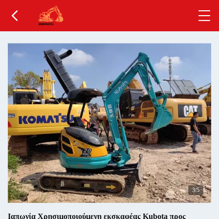
4
/5
Ιαπωνία Χρησιμοποιούμενη εκσκαφέας Kubota προς