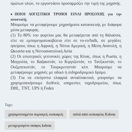
πρώτων υλών, το εργοστάσιο προσαρμόζει την τιμή της μηχανής.
♦ΠΟΙΟΙ ΛΟΓΙΣΤΙΚΟΙ ΤΡΟΠΟΙ ΕΙΝΑΙ ΠΡΟΣΟΧΗΣ για την
αποστολή;
Μπορούμε να μεταφέρουμε μηχανήματα κατασκευής με διάφορα
μέσα μεταφοράς.
(1) Το 80% του φορτίου μας θα μεταφέρεται από τη θάλασσα,
είτε σε εμπορευματοκιβώτια είτε σε ro-ro/bulk, σε μεγάλες
ηπείρους όπως η Αφρική, η Νότια Αμερική, η Μέση Ανατολή, η
Ωκεανία και η Νοτιοανατολική Ασία
(2) Οι εσωτερικές γειτονικές χώρες της Κίνας, όπως η Ρωσία, η
Μογγολία, το Καζακστάν, το Κιργιζιστάν, το Τατζικιστάν, το
Ουζμπεκιστάν, το Τουρκμενιστάν κλπ. Μπορούμε να
μεταφέρουμε μηχανές με οδικό ή σιδηροδρομικό δρόμο.
(3) Για τα επείγοντα ελαφριά ανταλλακτικά, μπορούμε να
χρησιμοποιήσουμε διεθνείς υπηρεσίες ταχυδρομείου, όπως
DHL, TNT, UPS ή Fedex
Tags:
χρησιμοποιημένοι συμπαγείς εκσκαφείς
παλιά mini εκσκαφέας Kubota
μεταχειρισμένο σκάφος kubota