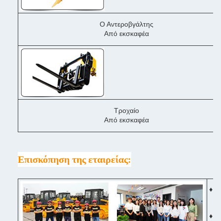
Ο Αντεροβγάλτης
Από εκσκαφέα
Τροχαίο
Από εκσκαφέα
Επισκόπηση της εταιρείας:
♦ Ό
♦ Π