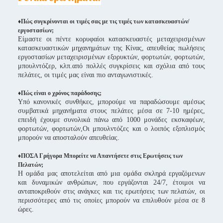
♦Πώς συγκρίνονται οι τιμές σας με τις τιμές των κατασκευαστών/
εργοστασίων;
Είμαστε οι πέντε κορυφαίοι κατασκευαστές μεταχειρισμένων
κατασκευαστικών μηχανημάτων της Κίνας, απευθείας πωλήσεις
εργοστασίων μεταχειρισμένων εξορυκτών, φορτωτών, φορτωτών,
μπουλντόζερ, κλπ.από πολλές συγκρίσεις και σχόλια από τους
πελάτες, οι τιμές μας είναι πιο ανταγωνιστικές.
♦
Πώς είναι ο χρόνος παράδοσης;
Υπό κανονικές συνθήκες, μπορούμε να παραδώσουμε αμέσως
συμβατικά μηχανήματα στους πελάτες μέσα σε 7-10 ημέρες,
επειδή έχουμε συνολικά πάνω από 1000 μονάδες εκσκαφέων,
φορτωτών, φορτωτών,Οι μπουλντόζες και ο λοιπός εξοπλισμός
μπορούν να αποσταλούν απευθείας.
♦ΠΟΣΑ Γρήγορα Μπορείτε να Απαντήσετε στις Ερωτήσεις των
Πελατών;
Η ομάδα μας αποτελείται από μια ομάδα σκληρά εργαζόμενων
και δυναμικών ανθρώπων, που εργάζονται 24/7, έτοιμοι να
ανταποκριθούν στις ανάγκες και τις ερωτήσεις των πελατών, οι
περισσότερες από τις οποίες μπορούν να επιλυθούν μέσα σε 8
ώρες.