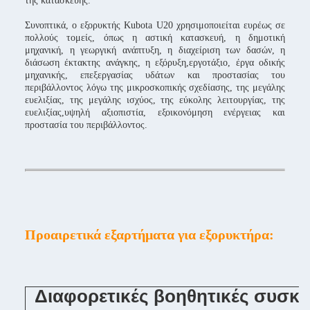
της κατασκευής.
Συνοπτικά, ο εξορυκτής Kubota U20 χρησιμοποιείται ευρέως σε
πολλούς τομείς, όπως η αστική κατασκευή, η δημοτική
μηχανική, η γεωργική ανάπτυξη, η διαχείριση των δασών, η
διάσωση έκτακτης ανάγκης, η εξόρυξη,εργοτάξιο, έργα οδικής
μηχανικής, επεξεργασίας υδάτων και προστασίας του
περιβάλλοντος λόγω της μικροσκοπικής σχεδίασης, της μεγάλης
ευελιξίας, της μεγάλης ισχύος, της εύκολης λειτουργίας, της
ευελιξίας,υψηλή αξιοπιστία, εξοικονόμηση ενέργειας και
προστασία του περιβάλλοντος.
Προαιρετικά εξαρτήματα για εξορυκτήρα:
Διαφορετικές βοηθητικές συσκε