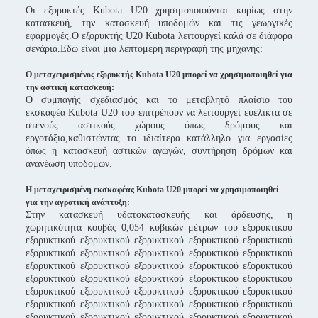
Οι εξορυκτές Kubota U20 χρησιμοποιούνται κυρίως στην
κατασκευή, την κατασκευή υποδομών και τις γεωργικές
εφαρμογές.Ο εξορυκτής U20 Kubota λειτουργεί καλά σε διάφορα
σενάρια.Εδώ είναι μια λεπτομερή περιγραφή της μηχανής:
Ο μεταχειρισμένος εξορυκτής Kubota U20 μπορεί να χρησιμοποιηθεί για
την αστική κατασκευή:
Ο συμπαγής σχεδιασμός και το μεταβλητό πλαίσιο του
εκσκαφέα Kubota U20 του επιτρέπουν να λειτουργεί ευέλικτα σε
στενούς αστικούς χώρους όπως δρόμους και
εργοτάξια,καθιστώντας το ιδιαίτερα κατάλληλο για εργασίες
όπως η κατασκευή αστικών αγωγών, συντήρηση δρόμων και
ανανέωση υποδομών.
Η μεταχειρισμένη εκσκαφέας Kubota U20 μπορεί να χρησιμοποιηθεί
για την αγροτική ανάπτυξη:
Στην κατασκευή υδατοκατασκευής και άρδευσης, η
χωρητικότητα κουβάς 0,054 κυβικών μέτρων του εξορυκτικού
εξορυκτικού εξορυκτικού εξορυκτικού εξορυκτικού εξορυκτικού
εξορυκτικού εξορυκτικού εξορυκτικού εξορυκτικού εξορυκτικού
εξορυκτικού εξορυκτικού εξορυκτικού εξορυκτικού εξορυκτικού
εξορυκτικού εξορυκτικού εξορυκτικού εξορυκτικού εξορυκτικού
εξορυκτικού εξορυκτικού εξορυκτικού εξορυκτικού εξορυκτικού
εξορυκτικού εξορυκτικού εξορυκτικού εξορυκτικού εξορυκτικού
εξορυκτικού εξορυκτικού εξορυκτικού εξορυκτικού εξορυκτικού