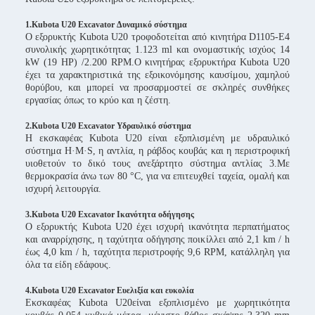
1.Kubota U20 Excavator Δυναμικό σύστημα
Ο εξορυκτής Kubota U20 τροφοδοτείται από κινητήρα D1105-E4
συνολικής χωρητικότητας 1.123 ml και ονομαστικής ισχύος 14
kW (19 HP) /2.200 RPM.Ο κινητήρας εξορυκτήρα Kubota U20
έχει τα χαρακτηριστικά της εξοικονόμησης καυσίμου, χαμηλού
θορύβου, και μπορεί να προσαρμοστεί σε σκληρές συνθήκες
εργασίας όπως το κρύο και η ζέστη.
2.Kubota U20 Excavator Υδραυλικό σύστημα
Η εκσκαφέας Kubota U20 είναι εξοπλισμένη με υδραυλικό
σύστημα H·M·S, η αντλία, η ράβδος κουβάς και η περιστροφική
υιοθετούν το δικό τους ανεξάρτητο σύστημα αντλίας 3.Με
θερμοκρασία άνω των 80 °C, για να επιτευχθεί ταχεία, ομαλή και
ισχυρή λειτουργία.
3.Kubota U20 Excavator Ικανότητα οδήγησης
Ο εξορυκτής Kubota U20 έχει ισχυρή ικανότητα περπατήματος
και αναρρίχησης, η ταχύτητα οδήγησης ποικίλλει από 2,1 km / h
έως 4,0 km / h, ταχύτητα περιστροφής 9,6 RPM, κατάλληλη για
όλα τα είδη εδάφους.
4.Kubota U20 Excavator Ευελιξία και ευκολία
Εκσκαφέας Kubota U20
είναι εξοπλισμένο με χωρητικότητα