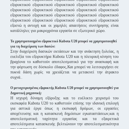
εξορυκτικού εξορυκτικού εξορυκτικού εξορυκτικού εξορυκτικού
εξορυκτικού εξορυκτικού εξορυκτικού εξορυκτικού εξορυκτικού
εξορυκτικού εξορυκτικού εξορυκτικού εξορυκτικού εξορυκτικού
εξορυκτικού εξορυκτικού εξορυκτικού εξορυκτικού εξορυκτικού
εξοενώ η αντοχή και οι χαμηλές απαιτήσεις συντήρησης είναι
κατάλληλες για μακροχρόνια εργασία σε εξωτερικό χώρο.
Το χρησιμοποιημένο εξορυκτικό Kubota U20 μπορεί να χρησιμοποιηθεί
για τη διαχείριση των δασών:
Στην διαχείριση δασικών εκτάσεων και την ανάκτηση ξυλείας, η
ευελιξία του εξορυκτήρα Kubota U20 και η πλευρική κίνηση του
βραχίονα το καθιστούν αποτελεσματικό για την ανασκαφή και
την φόρτωση σε δύσκολο έδαφος,Και μπορεί να λειτουργήσει σε
πυκνά δάση χωρίς να χρειάζεται να μετακινεί την άτρακτο
συχνά..
Ο μεταχειρισμένος εξορυκτής Kubota U20 μπορεί να χρησιμοποιηθεί για
Δημοτική μηχανική:
Η ισχυρή δύναμη εξόρυξης και το ευέλικτο χειρισμό του
εκσκαφέα Kubota U20 το καθιστούν επίσης την ιδανική επιλογή
για αστικά έργα όπως η εκσκαφή δρόμων, οι εργασίες
αποχέτευσης και η κατασκευή δημόσιων εγκαταστάσεων,και η
αποτελεσματική ταχύτητα εργασίας και τα εξαιρετικά
αποτελέσματα κατασκευής βελτιώνουν την αποτελεσματικότητα