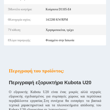
5Μοντέλο κινητήρα:
Κούμποτα D1105-E4
6Κατηγορία ισχύος:
14/2200 KW/RPM
7Υπόθεση:
Χρησιμοποιείται, τρέχει
8Χώρα παραγωγής:
Φτιαγμένο στην Ιαπωνία
Περιγραφή του προϊόντος:
Περιγραφή εξορυκτήρα Kubota U20
Ο εξορυκτής Kubota U20 είναι ένας μικρός αλλά ισχυρός
εξορυκτής σχεδιασμένος για συμπαγείς χώρους και περίπλοκα
περιβάλλοντα εργασίας.Στη συνέχεια θα εισαγάγει τα βασικά
τεχνικά χαρακτηριστικά και τα πλεονεκτήματα απόδοσης του
Kubota U20 εξορυκτήρα σε λεπτομέρειες: