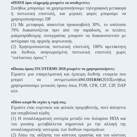
♦ΠΟΙΟΙ όροι πληρωμής μπορείτε να αποδεχτείτε;
Συνήθως μπορούμε να χρησιμοποιήσουμε τηλεγραφική μεταφορά
ή πιστωτική επιστολή, και μερικές φορές μπορούμε να
χρησιμοποιήσουμε DP.
(1) Με μεταφορά, απαιτείται προκαταβολή 30%, το υπόλοιπο
70% διακανονίζεται πριν από την παράδοση, οι πελάτες
μακροπρόθεσμης συνεργασίας μπορούν να διακανονιστούν με
αντίγραφο της αρχικής φορτωτικής.
(2) Χρησιμοποιώντας πιστωτική επιστολή, 100% αμετάκλητη
και διεθνώς αναγνωρισμένη πιστωτική επιστολή χωρίς
"ευέλικτους όρους"!
♦Ποιους όρους INCOTERMS 2010 μπορείτε να χρησιμοποιήσετε;
Είμαστε μια επαγγελματική και έμπειρη διεθνής εταιρεία που
μπορεί να αντιμετωπίσει
2010Συνήθως
INCOTERMS
χρησιμοποιούμε γενικούς όρους όπως FOB, CFR, CIF, CIP, DAP
κλπ.
♦Πόσο καιρό θα ισχύει η τιμή σας;
Είμαστε ένας ευγενικός και φιλικός προμηθευτής, ποτέ άπληστοι
για υπερβολικά κέρδη.
(1) Η συναλλαγματική ισοτιμία μεταξύ του δολαρίου ΗΠΑ και
του γιουάνμ μεταβάλλεται σημαντικά με την αλλαγή της
συναλλαγματικής ισοτιμίας των διεθνών νομισμάτων.
(2) Λόγω της αύξησης του κόστους εργασίας και του κόστους