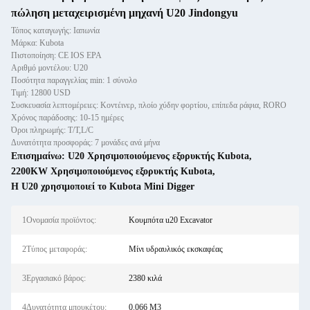
πώληση μεταχειρισμένη μηχανή U20 Jindongyu
Τόπος καταγωγής: Ιαπωνία
Μάρκα: Kubota
Πιστοποίηση: CE IOS EPA
Αριθμό μοντέλου: U20
Ποσότητα παραγγελίας min: 1 σύνολο
Τιμή: 12800 USD
Συσκευασία λεπτομέρειες: Κοντέινερ, πλοίο χύδην φορτίου, επίπεδα ράφια, RORO
Χρόνος παράδοσης: 10-15 ημέρες
Όροι πληρωμής: T/T,L/C
Δυνατότητα προσφοράς: 7 μονάδες ανά μήνα
Επισημαίνω:
U20 Χρησιμοποιούμενος εξορυκτής Kubota
,
2200KW Χρησιμοποιούμενος εξορυκτής Kubota
,
Η U20 χρησιμοποιεί το Kubota Mini Digger
1Ονομασία προϊόντος:
Κουμπότα u20 Excavator
2Τύπος μεταφοράς:
Μίνι υδραυλικός εκσκαφέας
3Εργασιακό βάρος:
2380 κιλά
4Δυνατότητα μπουκέτου:
0.066 M3