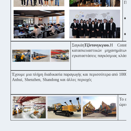
Πορ
♦ Τ
♦ Θε
Σαγκάη
Τζίντονγκγιου.
Η Constru
κατασκευαστικών μηχανημάτων 
εγκαταστάσεις παγκόσμιας κλάσης
Έχουμε μια πλήρη διαδικασία παραγωγής και περισσότερα από 1000 μ
Anhui, Shenzhen, Shandong και άλλες περιοχές
Το εργ
ώρες μ