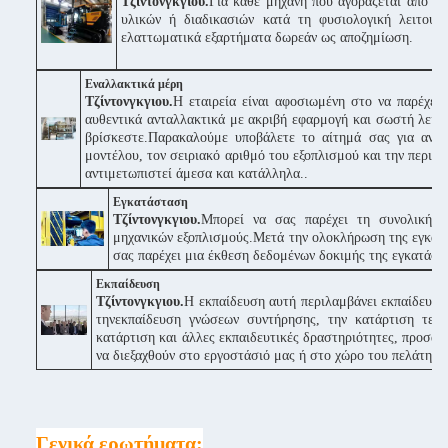
Τζίντονγκγιου.
Για κάθε μηχανή που αγοράζεται από εμ
υλικών ή διαδικασιών κατά τη φυσιολογική λειτουρ
ελαττωματικά εξαρτήματα δωρεάν ως αποζημίωση.
Εναλλακτικά μέρη
Τζίντονγκγιου.
Η εταιρεία είναι αφοσιωμένη στο να παρέχει
αυθεντικά ανταλλακτικά με ακριβή εφαρμογή και σωστή λειτο
βρίσκεστε.Παρακαλούμε υποβάλετε το αίτημά σας για αντα
μοντέλου, τον σειριακό αριθμό του εξοπλισμού και την περιγ
αντιμετωπιστεί άμεσα και κατάλληλα..
Εγκατάσταση
Τζίντονγκγιου.
Μπορεί να σας παρέχει τη συνολική 
μηχανικών εξοπλισμούς.Μετά την ολοκλήρωση της εγκατάσ
σας παρέχει μια έκθεση δεδομένων δοκιμής της εγκατάστα
Εκπαίδευση
Τζίντονγκγιου.
Η εκπαίδευση αυτή περιλαμβάνει εκπαίδευση 
τηνεκπαίδευση γνώσεων συντήρησης, την κατάρτιση τεχν
κατάρτιση και άλλες εκπαιδευτικές δραστηριότητες, προσα
να διεξαχθούν στο εργοστάσιό μας ή στο χώρο του πελάτη.
Γενικά ερωτήματα: