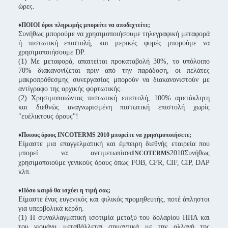
ώρες.
♦ΠΟΙΟΙ όροι πληρωμής μπορείτε να αποδεχτείτε;
Συνήθως μπορούμε να χρησιμοποιήσουμε τηλεγραφική μεταφορά
ή πιστωτική επιστολή, και μερικές φορές μπορούμε να
χρησιμοποιήσουμε DP.
(1) Με μεταφορά, απαιτείται προκαταβολή 30%, το υπόλοιπο
70% διακανονίζεται πριν από την παράδοση, οι πελάτες
μακροπρόθεσμης συνεργασίας μπορούν να διακανονιστούν με
αντίγραφο της αρχικής φορτωτικής.
(2) Χρησιμοποιώντας πιστωτική επιστολή, 100% αμετάκλητη
και διεθνώς αναγνωρισμένη πιστωτική επιστολή χωρίς
"ευέλικτους όρους"!
♦Ποιους όρους INCOTERMS 2010 μπορείτε να χρησιμοποιήσετε;
Είμαστε μια επαγγελματική και έμπειρη διεθνής εταιρεία που
μπορεί να αντιμετωπίσει
2010Συνήθως
INCOTERMS
χρησιμοποιούμε γενικούς όρους όπως FOB, CFR, CIF, CIP, DAP
κλπ.
♦Πόσο καιρό θα ισχύει η τιμή σας;
Είμαστε ένας ευγενικός και φιλικός προμηθευτής, ποτέ άπληστοι
για υπερβολικά κέρδη.
(1) Η συναλλαγματική ισοτιμία μεταξύ του δολαρίου ΗΠΑ και
του γιουάνμ μεταβάλλεται σημαντικά με την αλλαγή της