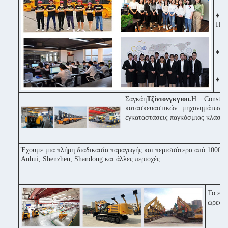
♦ Π
Πορ
♦ Τ
♦ Θε
Σαγκάη
Τζίντονγκγιου.
Η Constru
κατασκευαστικών μηχανημάτων 
εγκαταστάσεις παγκόσμιας κλάσης
Έχουμε μια πλήρη διαδικασία παραγωγής και περισσότερα από 1000 μ
Anhui, Shenzhen, Shandong και άλλες περιοχές
Το εργ
ώρες μ