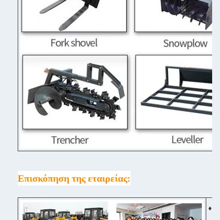
Επισκόπηση της εταιρείας:
♦ Ό