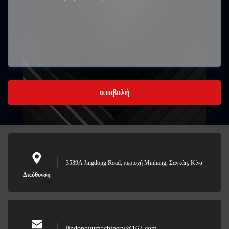
υποβολή
3539A Jingdong Road, περιοχή Minhang, Σαγκάη, Κίνα
Διεύθυνση
jindongyumachinery@163.com