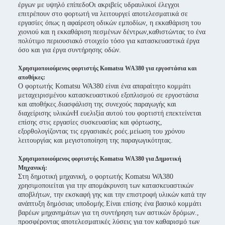
έργων με υψηλό επίπεδοΟι ακριβείς υδραυλικοί έλεγχοι
επιτρέπουν στο φορτωτή να λειτουργεί αποτελεσματικά σε
εργασίες όπως η αφαίρεση οδικών εμποδίων, η εκκαθάριση του
χιονιού και η εκκαθάριση πεσμένων δέντρων,καθιστώντας το ένα
πολύτιμο περιουσιακό στοιχείο τόσο για κατασκευαστικά έργα
όσο και για έργα συντήρησης οδών.
Χρησιμοποιούμενος φορτιστής Komatsu WA380 για εργοστάσια και
αποθήκες:
Ο φορτωτής Komatsu WA380 είναι ένα απαραίτητο κομμάτι
μεταχειρισμένου κατασκευαστικού εξοπλισμού σε εργοστάσια
και αποθήκες.διασφάλιση της συνεχούς παραγωγής και
διαχείρισης υλικώνΗ ευελιξία αυτού του φορτιστή επεκτείνεται
επίσης στις εργασίες συσκευασίας και φόρτωσης,
εξορθολογίζοντας τις εργασιακές ροές.μείωση του χρόνου
λειτουργίας και μεγιστοποίηση της παραγωγικότητας.
Χρησιμοποιούμενος φορτιστής Komatsu WA380 για Δημοτική
Μηχανική:
Στη δημοτική μηχανική, ο φορτωτής Komatsu WA380
χρησιμοποιείται για την απομάκρυνση των κατασκευαστικών
αποβλήτων, την εκσκαφή γης και την επιστροφή υλικών κατά την
ανάπτυξη δημόσιας υποδομής.Είναι επίσης ένα βασικό κομμάτι
βαρέων μηχανημάτων για τη συντήρηση των αστικών δρόμων.,
προσφέροντας αποτελεσματικές λύσεις για τον καθαρισμό των