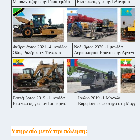
Μπουλντόζαρ στην Γουατεμάλα
Εκσκαφέας για την Ινδονησία
Ε
Φεβρουάριος 2021 -4 μονάδες
Νοέμβριος 2020 -1 μονάδα
Οδός Ρολέρ στην Τανζανία
Αεροσκαφικό Κράνο στην Αργεντινή
Σεπτέμβριος 2019 -1 μονάδα
Ιούλιο 2019 -1 Μονάδα
Εκσκαφέας για τον Ισημερινό
Καραβάνι με φορτηγό στη Μογγολ
Υπηρεσία μετά την πώληση: