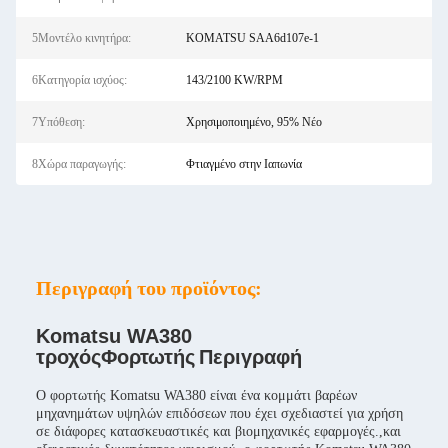
5Μοντέλο κινητήρα:
KOMATSU SAA6d107e-1
6Κατηγορία ισχύος:
143/2100 KW/RPM
7Υπόθεση:
Χρησιμοποιημένο, 95% Νέο
8Χώρα παραγωγής:
Φτιαγμένο στην Ιαπωνία
Περιγραφή του προϊόντος:
Komatsu WA380
τροχός
Φορτωτής
Περιγραφή
Ο φορτωτής Komatsu WA380 είναι ένα κομμάτι βαρέων
μηχανημάτων υψηλών επιδόσεων που έχει σχεδιαστεί για χρήση
σε διάφορες κατασκευαστικές και βιομηχανικές εφαρμογές.,και