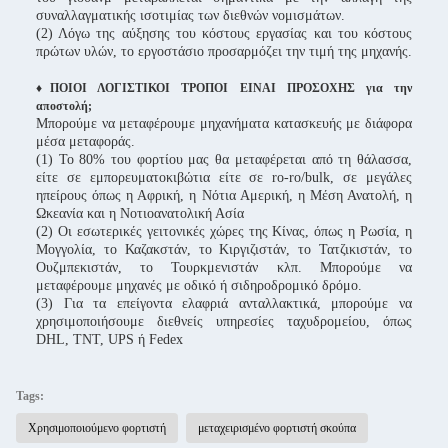
συναλλαγματικής ισοτιμίας των διεθνών νομισμάτων.
(2) Λόγω της αύξησης του κόστους εργασίας και του κόστους
πρώτων υλών, το εργοστάσιο προσαρμόζει την τιμή της μηχανής.
♦ΠΟΙΟΙ ΛΟΓΙΣΤΙΚΟΙ ΤΡΟΠΟΙ ΕΙΝΑΙ ΠΡΟΣΟΧΗΣ για την
αποστολή;
Μπορούμε να μεταφέρουμε μηχανήματα κατασκευής με διάφορα
μέσα μεταφοράς.
(1) Το 80% του φορτίου μας θα μεταφέρεται από τη θάλασσα,
είτε σε εμπορευματοκιβώτια είτε σε ro-ro/bulk, σε μεγάλες
ηπείρους όπως η Αφρική, η Νότια Αμερική, η Μέση Ανατολή, η
Ωκεανία και η Νοτιοανατολική Ασία
(2) Οι εσωτερικές γειτονικές χώρες της Κίνας, όπως η Ρωσία, η
Μογγολία, το Καζακστάν, το Κιργιζιστάν, το Τατζικιστάν, το
Ουζμπεκιστάν, το Τουρκμενιστάν κλπ. Μπορούμε να
μεταφέρουμε μηχανές με οδικό ή σιδηροδρομικό δρόμο.
(3) Για τα επείγοντα ελαφριά ανταλλακτικά, μπορούμε να
χρησιμοποιήσουμε διεθνείς υπηρεσίες ταχυδρομείου, όπως
DHL, TNT, UPS ή Fedex
Tags:
Χρησιμοποιούμενο φορτιστή
μεταχειρισμένο φορτιστή σκούπα