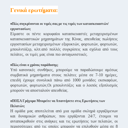
Γενικά ερωτήματα:
♦Πώς συγκρίνονται οι τιμές σας με τις τιμές των κατασκευαστών/
εργοστασίων;
Είμαστε οι πέντε κορυφαίοι κατασκευαστές μεταχειρισμένων
κατασκευαστικών μηχανημάτων της Κίνας, απευθείας πωλήσεις
εργοστασίων μεταχειρισμένων εξορυκτών, φορτωτών, φορτωτών,
μπουλντόζερ, κλπ.από πολλές συγκρίσεις και σχόλια από τους
πελάτες, οι τιμές μας είναι πιο ανταγωνιστικές.
♦
Πώς είναι ο χρόνος παράδοσης;
Υπό κανονικές συνθήκες, μπορούμε να παραδώσουμε αμέσως
συμβατικά μηχανήματα στους πελάτες μέσα σε 7-10 ημέρες,
επειδή έχουμε συνολικά πάνω από 1000 μονάδες εκσκαφέων,
φορτωτών, φορτωτών,Οι μπουλντόζες και ο λοιπός εξοπλισμός
μπορούν να αποσταλούν απευθείας.
♦ΠΟΣΑ Γρήγορα Μπορείτε να Απαντήσετε στις Ερωτήσεις των
Πελατών;
Η ομάδα μας αποτελείται από μια ομάδα σκληρά εργαζόμενων
και δυναμικών ανθρώπων, που εργάζονται 24/7, έτοιμοι να
ανταποκριθούν στις ανάγκες και τις ερωτήσεις των πελατών, οι
περισσότερες από τις οποίες μπορούν να επιλυθούν μέσα σε 8