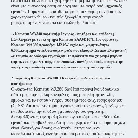
εξαιρετικές δυνατότητες χειρισμού, ο φορτωτής Komatsu WA380
είναι μια ευπροσάρμοστη επιλογή για μια σειρά από μηχανικές
εργασίες.Παρακάτω παρατίθεται μια επισκόπηση των βασικών
χαρακτηριστικών του και πώς ξεχωρίζει στην αγορά
μεταχειρισμένων κατασκευαστικών εξοπλισμών:
1. Komatsu WA380 φορτωτής: Ισχυρός κινητήρας και απόδοση
:
Εξοπλισμένο με τον κινητήρα Komatsu SAA6D107E-1, ο φορτωτής
Komatsu WA380 προσφέρει 142 kW ισχύς και χωρητικότητα
6,69L.κινητήρα ντίζελ τεσσάρων ροών που εξασφαλίζει αποτελεσματική
λειτουργία σε διάφορα εργοτάξιαΕίτε πρόκειται για χειρισμό βαρέων
φορτίων είτε για λειτουργία σε δύσκολες συνθήκες, αυτός ο φορτωτής
παρέχει την απόδοση που απαιτείται για απαιτητικές εργασίες.
2. φορτιστή Komatsu WA380: Ηλεκτρική αποδοτικότητα του
συστήματος:
Ο φορτωτής Komatsu WA380 διαθέτει προηγμένο υδραυλικό
σύστημα, συμπεριλαμβανομένης μιας μεταβλητής αντλίας
έμβολο και κλειστού κέντρου συστήματος ανίχνευσης φορτίου
(CLSS).Αυτό το σύστημα μεγιστοποιεί την παραγωγή ενέργειας
και βελτιώνει την απόδοση μετάδοσης του φορτωτή,
διασφαλίζοντας την ομαλή λειτουργία ακόμη και σε δύσκολα
εργασιακά περιβάλλοντα.Αυτή η υψηλής απόδοσης βαριά μηχανή
είναι ιδανική για όσους αναζητούν μεταχειρισμένο
κατασκευαστικό εξοπλισμό που μπορεί να χειριστεί απαιτητικές