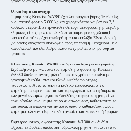
εργασίες όπως η σκάψη, ανύψωσης και χειρισμού υλικών.
3Δυνατότητα και αντοχή:
Ο φορτωτής Komatsu WA380 έχει λειτουργικό βάρος 16.620 kg,
ονομαστικό φορτίο 5.000 kg και χωρητικότητα κουβαλιού 3,3
κυβικών μέτρων.Είτε εργάζεστε σε έργα μεταφοράς γης μεγάλης
κλίμακας είτε χειρίζεστε υλικά σε περιορισμένους χώρουςΗ
συσκευή αυτή παρέχει σταθερότητα και ευελιξία.Είναι ιδανική
για όσους αναζητούν εκσκαφείς προς πώληση ή μεταχειρισμένο
κατασκευαστικό εξοπλισμό ικανό να χειριστεί σκληρά φορτία
εργασίας.
4Ο φορτωτής Komatsu WA380: άνεση και ευελιξία για τον χειριστή:
Σχεδιασμένο με γνώμονα τον χειριστή, ο φορτωτής Komatsu
WA380 διαθέτει άνετη, φιλική προς τον χρήστη καμπίνα με
εργονομικά καθίσματα και υλικά υψηλής ποιότητας
ηχομόνωσης.Αυτό το χαρακτηριστικό εξασφαλίζει ότι ο
χειριστής παραμένει άνετος και παραγωγικός κατά τη διάρκεια
των μεγάλων ωρών εργασίαςΕπιπλέον, το φορτιστή μπορεί να
είναι εξοπλισμένο με μια σειρά συσσωρευτών, καθιστώντας το
μια ευέλικτη επιλογή για εργασίες όπως ο καθαρισμός χώρου,
χειρισμός υλικών, εξορυκτικές εργασίες και κατασκευή δρόμων.
Συμπερασματικά, ο φορτωτής Komatsu WA380 συνδυάζει
ισχυρές επιδόσεις, αποδοτική υδραυλική μηχανή και ανθεκτικό