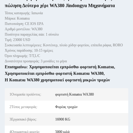
πώληση Δεύτερο χέρι WA380 Jindongyu Μηχανήματα
Τόπος καταγωγής: Ιαπωνία
Μάρκα: Komatsu
Πιστοποίηση: CE IOS EPA
Αριθμό μοντέλου: WA380
Ποσότητα παραγγελίας min: 1 σύνολο
Τιμή: 23000 USD
Συσκευασία λεπτομέρειες: Κοντέινερ, πλοίο χύδην φορτίου, επίπεδα ράφια, RORO
Χρόνος παράδοσης: 10-15 ημέρες
Όροι πληρωμής: T/T,L/C
Δυνατότητα προσφοράς: 3 μονάδες το μήνα
Επισημαίνω:
Χρησιμοποιείται εμπρόσθιο φορτιστή Komatsu
,
Χρησιμοποιείται εμπρόσθιο φορτιστή Komatsu WA380
,
Η Komatsu WA380 χρησιμοποιεί φορτιστή μικρών τροχών
1Ονομασία προϊόντος:
φορτιστή Komatsu WA380
2Τύπος μεταφοράς:
Φορέας τροχών
3Εργασιακό βάρος:
16900 KG
4Ονομαστικό φορτίο:
5000 κιλά