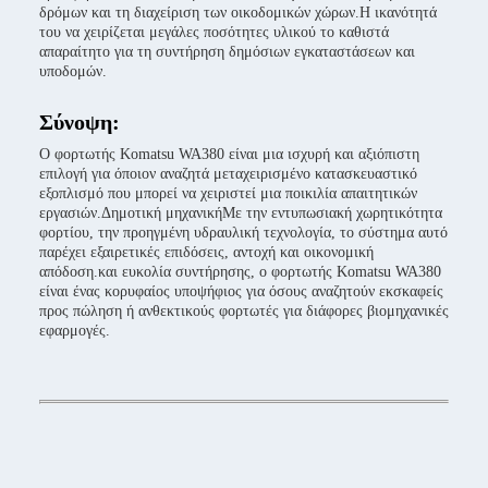
δρόμων και τη διαχείριση των οικοδομικών χώρων.Η ικανότητά
του να χειρίζεται μεγάλες ποσότητες υλικού το καθιστά
απαραίτητο για τη συντήρηση δημόσιων εγκαταστάσεων και
υποδομών.
Σύνοψη:
Ο φορτωτής Komatsu WA380 είναι μια ισχυρή και αξιόπιστη
επιλογή για όποιον αναζητά μεταχειρισμένο κατασκευαστικό
εξοπλισμό που μπορεί να χειριστεί μια ποικιλία απαιτητικών
εργασιών.Δημοτική μηχανικήΜε την εντυπωσιακή χωρητικότητα
φορτίου, την προηγμένη υδραυλική τεχνολογία, το σύστημα αυτό
παρέχει εξαιρετικές επιδόσεις, αντοχή και οικονομική
απόδοση.και ευκολία συντήρησης, ο φορτωτής Komatsu WA380
είναι ένας κορυφαίος υποψήφιος για όσους αναζητούν εκσκαφείς
προς πώληση ή ανθεκτικούς φορτωτές για διάφορες βιομηχανικές
εφαρμογές.