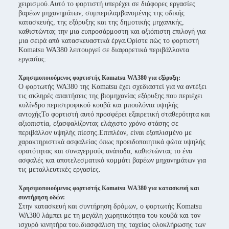
χειρισμού.Αυτό το φορτιστή υπερέχει σε διάφορες εργασίες
βαρέων μηχανημάτων, συμπεριλαμβανομένης της οδικής
κατασκευής, της εξόρυξης και της δημοτικής μηχανικής,
καθιστώντας την μια ευπροσάρμοστη και αξιόπιστη επιλογή για
μια σειρά από κατασκευαστικά έργα.Ορίστε πώς το φορτιστή
Komatsu WA380 λειτουργεί σε διαφορετικά περιβάλλοντα
εργασίας:
Χρησιμοποιούμενος φορτιστής Komatsu WA380 για εξόρυξη:
Ο φορτωτής WA380 της Komatsu έχει σχεδιαστεί για να αντέξει
τις σκληρές απαιτήσεις της βιομηχανίας εξόρυξης.που περιέχει
κυλίνδρο περιστροφικού κουβά και μπουλόνια υψηλής
αντοχήςΤο φορτιστή αυτό προσφέρει εξαιρετική σταθερότητα και
αξιοπιστία, εξασφαλίζοντας ελάχιστο χρόνο στάσης σε
περιβάλλον υψηλής πίεσης.Επιπλέον, είναι εξοπλισμένο με
χαρακτηριστικά ασφαλείας όπως προειδοποιητικά φώτα υψηλής
ορατότητας και συναγερμούς ανάποδα, καθιστώντας το ένα
ασφαλές και αποτελεσματικό κομμάτι βαρέων μηχανημάτων για
τις μεταλλευτικές εργασίες.
Χρησιμοποιούμενος φορτιστής Komatsu WA380 για κατασκευή και
συντήρηση οδών:
Στην κατασκευή και συντήρηση δρόμων, ο φορτωτής Komatsu
WA380 λάμπει με τη μεγάλη χωρητικότητα του κουβά και τον
ισχυρό κινητήρα του.διασφάλιση της ταχείας ολοκλήρωσης των