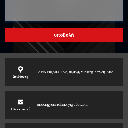
υποβολή
3539A Jingdong Road, περιοχή Minhang, Σαγκάη, Κίνα
Διεύθυνση
jindongyumachinery@163.com
Ηλεκτρονικό