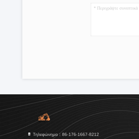
Τηλεφώνημα：86-176-1667-8212