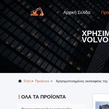
Αρχική Σελίδα
Προ
ΧΡΗΣΙ
VOLVO
Σπίτι
>
Προϊόντα
>
Χρησιμοποιημένος εκσκαφέας τη
ΌΛΑ ΤΑ ΠΡΟΪΌΝΤΑ