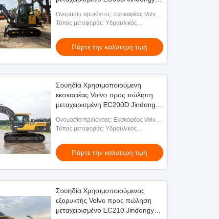
Μηχανήματα
Ονομασία προϊόντος: Εκσκαφέας Volvo
EC60D
Τύπος μεταφοράς: Υδραυλικός
εξορυκτικός μηχανισμός
Πάρτε την καλύτερη τιμή
Σουηδία Χρησιμοποιούμενη
εκσκαφέας Volvo προς πώληση
μεταχειρισμένη EC200D Jindongyu
Machinery
Ονομασία προϊόντος: Εκσκαφέας Volvo
EC200D
Τύπος μεταφοράς: Υδραυλικός
εξορυκτικός μηχανισμός
Πάρτε την καλύτερη τιμή
Σουηδία Χρησιμοποιούμενος
εξορυκτής Volvo προς πώληση
μεταχειρισμένο EC210 Jindongyu