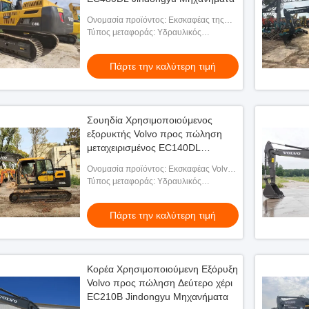
Ονομασία προϊόντος: Εκσκαφέας της
VOLVO EC480DL
Τύπος μεταφοράς: Υδραυλικός
εξορυκτικός μηχανισμός
Πάρτε την καλύτερη τιμή
Σουηδία Χρησιμοποιούμενος
εξορυκτής Volvo προς πώληση
μεταχειρισμένος EC140DL
Jindongyu Machinery
Ονομασία προϊόντος: Εκσκαφέας Volvo
EC140DL
Τύπος μεταφοράς: Υδραυλικός
εξορυκτικός μηχανισμός
Πάρτε την καλύτερη τιμή
Κορέα Χρησιμοποιούμενη Εξόρυξη
Volvo προς πώληση Δεύτερο χέρι
EC210B Jindongyu Μηχανήματα