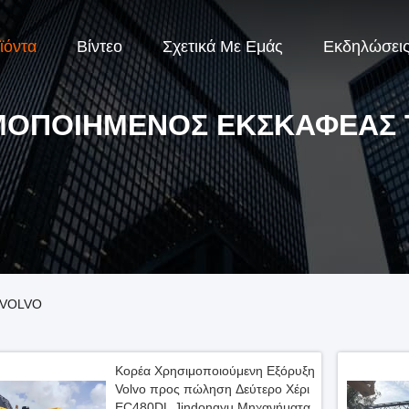
ϊόντα
Βίντεο
Σχετικά Με Εμάς
Εκδηλώσει
ΜΟΠΟΙΗΜΈΝΟΣ ΕΚΣΚΑΦΈΑΣ 
ς VOLVO
Κορέα Χρησιμοποιούμενη Εξόρυξη
Volvo προς πώληση Δεύτερο Χέρι
EC480DL Jindongyu Μηχανήματα